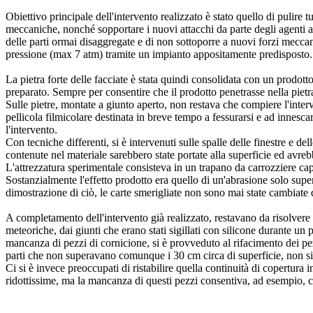
Obiettivo principale dell'intervento realizzato è stato quello di pulire t
meccaniche, nonché sopportare i nuovi attacchi da parte degli agenti at
delle parti ormai disaggregate e di non sottoporre a nuovi forzi meccan
pressione (max 7 atm) tramite un impianto appositamente predisposto.
La pietra forte delle facciate è stata quindi consolidata con un prodotto 
preparato. Sempre per consentire che il prodotto penetrasse nella pietra,
Sulle pietre, montate a giunto aperto, non restava che compiere l'interv
pellicola filmicolare destinata in breve tempo a fessurarsi e ad innesca
l'intervento.
Con tecniche differenti, si è intervenuti sulle spalle delle finestre e 
contenute nel materiale sarebbero state portate alla superficie ed avre
L'attrezzatura sperimentale consisteva in un trapano da carrozziere cap
Sostanzialmente l'effetto prodotto era quello di un'abrasione solo super
dimostrazione di ciò, le carte smerigliate non sono mai state cambiate 
A completamento dell'intervento già realizzato, restavano da risolvere l
meteoriche, dai giunti che erano stati sigillati con silicone durante un
mancanza di pezzi di cornicione, si è provveduto al rifacimento dei pezz
parti che non superavano comunque i 30 cm circa di superficie, non si 
Ci si è invece preoccupati di ristabilire quella continuità di copertura
ridottissime, ma la mancanza di questi pezzi consentiva, ad esempio, c