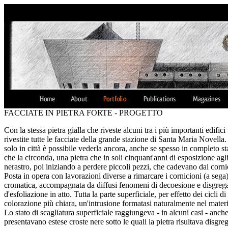
FACCIATE IN PIETRA FORTE - PROGETTO
Con la stessa pietra gialla che riveste alcuni tra i più importanti edif
rivestite tutte le facciate della grande stazione di Santa Maria Novella
solo in città è possibile vederla ancora, anche se spesso in completo st
che la circonda, una pietra che in soli cinquant'anni di esposizione a
nerastro, poi iniziando a perdere piccoli pezzi, che cadevano dai cornici
Posta in opera con lavorazioni diverse a rimarcare i cornicioni (a sega)
cromatica, accompagnata da diffusi fenomeni di decoesione e disgregazi
d'esfoliazione in atto. Tutta la parte superficiale, per effetto dei cicli
colorazione più chiara, un'intrusione formatasi naturalmente nel materi
Lo stato di scagliatura superficiale raggiungeva - in alcuni casi - anch
presentavano estese croste nere sotto le quali la pietra risultava disgre