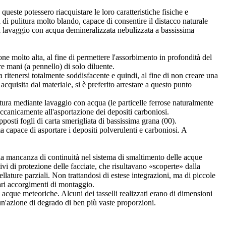
 queste potessero riacquistare le loro caratteristiche fisiche e
di pulitura molto blando, capace di consentire il distacco naturale
e a lavaggio con acqua demineralizzata nebulizzata a bassissima
ione molto alta, al fine di permettere l'assorbimento in profondità del
re mani (a pennello) di solo diluente.
 ritenersi totalmente soddisfacente e quindi, al fine di non creare una
cquisita dal materiale, si è preferito arrestare a questo punto
ulitura mediante lavaggio con acqua (le particelle ferrose naturalmente
eccanicamente all'asportazione dei depositi carboniosi.
osti fogli di carta smerigliata di bassissima grana (00).
a capace di asportare i depositi polverulenti e carboniosi. A
alla mancanza di continuità nel sistema di smaltimento delle acque
ivi di protezione delle facciate, che risultavano «scoperte» dalla
llature parziali. Non trattandosi di estese integrazioni, ma di piccole
lari accorgimenti di montaggio.
e acque meteoriche. Alcuni dei tasselli realizzati erano di dimensioni
un'azione di degrado di ben più vaste proporzioni.