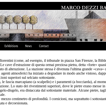
ici fiorentini (come, ad esempio, il tribunale in piazza San Firenze, la Bi
. Le cave d'estrazione di questa ormai preziosa pietra, detta «forte» quas
ato di alterazione. La stazione stessa è divenuta l'ultima grande «cava» d
gli agenti atmosferici ha iniziato a degradare in modo anche vistoso, dap
oni superiori sul selciato sottostante.
, le fascia marcapiano (a scalpello) e i paramenti (a bocciarda), al momen
one. Lo stato dei rivestimenti superiori, dove le pietre erano messe in
 di gelo-disgelo, era distaccata dal sottostante materiale. Alcune pietre, t
ale.
e mezzo centimetro di profondità. I cornicioni, ma soprattutto i sottostan
gata e decoesionata.