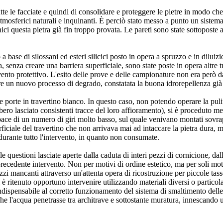
utte le facciate e quindi di consolidare e proteggere le pietre in modo che
mosferici naturali e inquinanti. È perciò stato messo a punto un sistema 
ici questa pietra già fin troppo provata. Le pareti sono state sottopost
a base di silossani ed esteri silicici posto in opera a spruzzo e in diluiz
 senza creare una barriera superficiale, sono state poste in opera altre t
ento protettivo. L'esito delle prove e delle campionature non era però da
re un nuovo processo di degrado, constatata la buona idrorepellenza già a
delle porte in travertino bianco. In questo caso, non potendo operare la p
bbero lasciato consistenti tracce del loro affioramento), si è proceduto m
ace di un numero di giri molto basso, sul quale venivano montati sovrapp
ficiale del travertino che non arrivava mai ad intaccare la pietra dura, m
durante tutto l'intervento, in quanto non consumate.
e questioni lasciate aperte dalla caduta di interi pezzi di cornicione, d
 precedente intervento. Non per motivi di ordine estetico, ma per soli mot
i mancanti attraverso un'attenta opera di ricostruzione per piccole tasse
è ritenuto opportuno intervenire utilizzando materiali diversi o partico
 indispensabile al corretto funzionamento del sistema di smaltimento dell
he l'acqua penetrasse tra architrave e sottostante muratura, innescando 