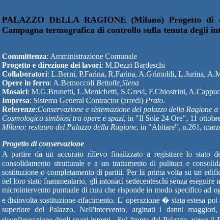
PALAZZO DELLA RAGIONE (Milano) Progetto di cons
Campagna termografica di controllo sulla tenuta degli in
Committenza
: Amministrazione Comunale
Progetto e direzione dei lavori
: M.Dezzi Bardeschi
Collaboratori
: L.Berni, P.Farina, R.Farina, A.Grimoldi, L.Jurina, A.M
Opere in ferro
: A.Bemoccoli
Bettolle,Siena
Mosaici
: M.G.Brunetti, L.Menichetti, S.Grevi, F.Chiostrini, A.Cappuc
Impresa
: Sistema General Contractor (arredi)
Prato
.
Referenze
:
Conservazione e sistemazione del palazzo della Ragione a
Cosmologica simbiosi tra opere e spazi
, in "Il Sole 24 Ore", 11 ottobr
Milano: restauro del Palazzo della Ragione
, in "Abitare", n.261, mar
Progetto di conservazione
A partire da un accurato rilievo finalizzato a registrare lo stato 
consolidamento strutturale e a un trattamento di pulitura e consol
sostituzione o completamento di partiti. Per la prima volta su un edifi
nel loro stato frammentario, gli intonaci settecenteschi senza eseguire 
microintervento puntuale di cura che risponde in modo specifico ad ogni
e disinvolta sostituzione-rifacimento. L' operazione � stata estesa poi
superiore del Palazzo. Nell'intervento, arginati i danni maggiori
riconfigurazione degli spazi interni . Sul fronte del Palazzo, verso i