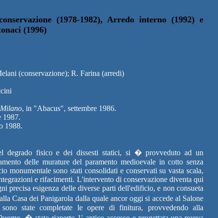
ervazione (1978-1982), Arredo interno (1992) e
tonaci (1996)
elani (conservazione); R. Farina (arredi)
cini
 Milano
, in "Abacus", settembre 1986.
e 1987.
zo 1988.
del degrado fisico e dei dissesti statici, si � provveduto ad un
idamento delle murature del paramento medioevale in cotto senza
cio monumentale sono stati consolidati e conservati su vasta scala,
integrazioni e rifacimenti. L'intervento di conservazione diventa qui
 precisa esigenza delle diverse parti dell'edificio, e non consueta
 alla Casa dei Panigarola dalla quale ancor oggi si accede al Salone
, sono state completate le opere di finitura, provvedendo alla
l Duomo, � stato riaperto 1' antico accesso e progettata una nuova